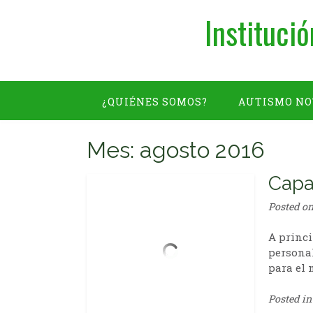
Institució
¿QUIÉNES SOMOS?
AUTISMO NO
GALERIA
INFORMES ANUALES
Mes: agosto 2016
Capa
Posted o
A princi
personal
para el 
Posted i