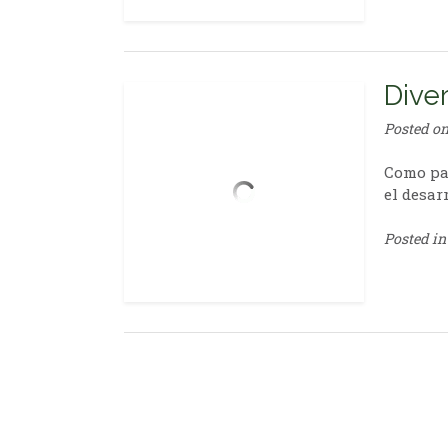
Dive
Posted o
Como par
el desar
Posted i