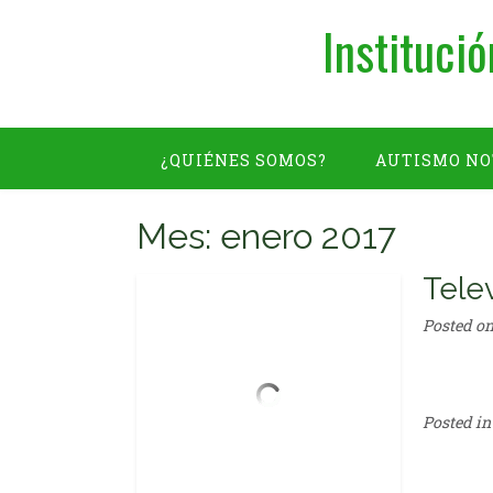
Institució
¿QUIÉNES SOMOS?
AUTISMO NO
GALERIA
INFORMES ANUALES
Mes: enero 2017
Telev
Posted o
Posted i